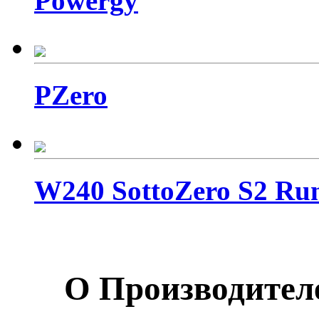
Powergy
PZero
W240 SottoZero S2 Ru
О Производител