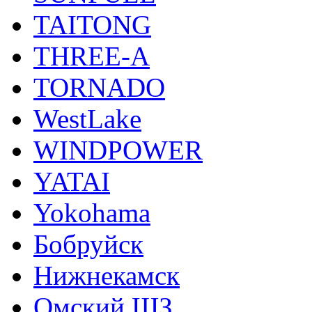
TAITONG
THREE-A
TORNADO
WestLake
WINDPOWER
YATAI
Yokohama
Бобруйск
Нижнекамск
Омский ШЗ