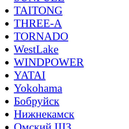
TAITONG
THREE-A
TORNADO
WestLake
WINDPOWER
YATAI
Yokohama
Бобруйск
Нижнекамск
Омский ШЗ