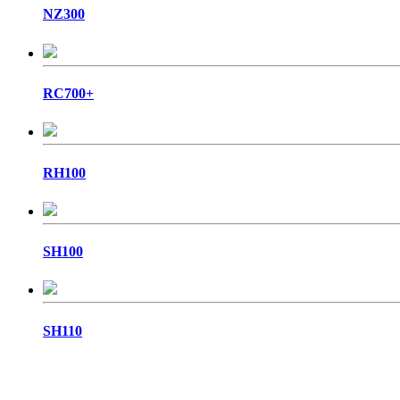
NZ300
RC700+
RH100
SH100
SH110