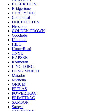
BLACK LION
Bridgestone
CHAOYANG
Continental
DOUBLE COIN
Firestone
GOLDEN CROWN
Goodride
Hankook
HILO
HunterRoad
JINYU
KAPSEN
Kormoran
LING LONG
LONG MARCH
Matador
Michelin
ORIUM
PETLAS
POWERTRAC
PRIMETRAC
SAMSON
Satoya