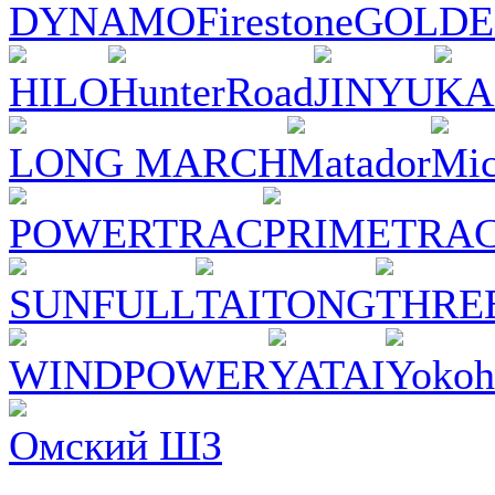
DYNAMO
Firestone
GOLDE
HILO
HunterRoad
JINYU
KA
LONG MARCH
Matador
Mic
POWERTRAC
PRIMETRA
SUNFULL
TAITONG
THRE
WINDPOWER
YATAI
Yoko
Омский ШЗ