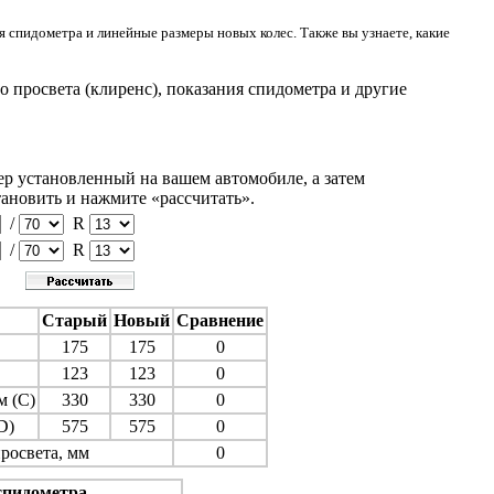
я спидометра и линейные размеры новых колес. Также вы узнаете, какие
 просвета (клиренс), показания спидометра и другие
ер установленный на вашем автомобиле, а затем
тановить и нажмите «рассчитать».
/
R
/
R
Старый
Новый
Сравнение
175
175
0
123
123
0
м (C)
330
330
0
D)
575
575
0
росвета, мм
0
спидометра