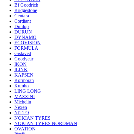
Bf Goodrich
Bridgestone
Centara
Cordiant
Dunlop
DURUN
DYNAMO
ECOVISION
FORMULA
Gislaved
Goodyear
IKON
ILINK
KAPSEN
Kormoran
Kumho
LING LONG
MAZZINI
Michelin
Nexen
NITTO
NOKIAN TYRES
NOKIAN TYRES NORDMAN
OVATION