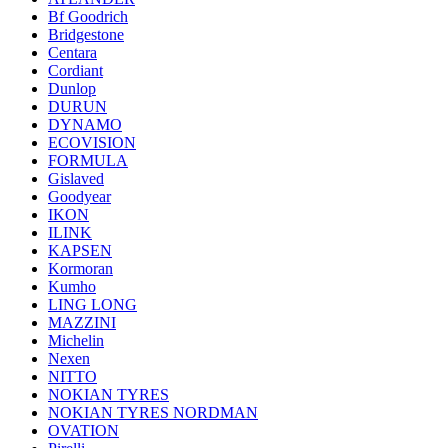
Bf Goodrich
Bridgestone
Centara
Cordiant
Dunlop
DURUN
DYNAMO
ECOVISION
FORMULA
Gislaved
Goodyear
IKON
ILINK
KAPSEN
Kormoran
Kumho
LING LONG
MAZZINI
Michelin
Nexen
NITTO
NOKIAN TYRES
NOKIAN TYRES NORDMAN
OVATION