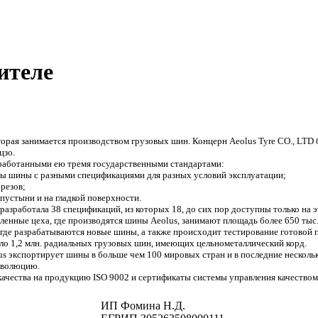
ителе
торая занимается производством грузовых шин. Концерн Aeolus Tyre CO., LTD б
цзо.
зработанными ею тремя государственными стандартами:
ны шины с разными спецификациями для разных условий эксплуатации;
резов;
 пустыни и на гладкой поверхности.
разработала 38 спецификаций, из которых 18, до сих пор доступны только на 
енные цеха, где производятся шины Aeolus, занимают площадь более 650 тыс.
 где разрабатываются новые шины, а также происходит тестирование готовой 
оло 1,2 млн. радиальных грузовых шин, имеющих цельнометаллический корд.
s экспортирует шины в больше чем 100 мировых стран и в последние несколько
еволюцию.
ачества на продукцию ISO 9002 и сертификаты системы управления качеством
ИП Фомина Н.Д.