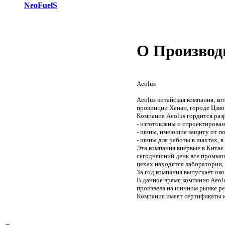
NeoFuelS
О Производ
Aeolus
Aeolus китайская компания, ко
провинции Хенан, городе Цзяо
Компания Aeolus гордится ра
- изготовлены и спроектирова
- шины, имеющие защиту от по
- шины для работы в шахтах, в
Эта компания впервые в Китае 
сегодняшний день все промышл
цехах находятся лаборатории,
За год компания выпускает ок
В данное время компания Aeolu
произвела на шинном рынке р
Компания имеет сертификаты к