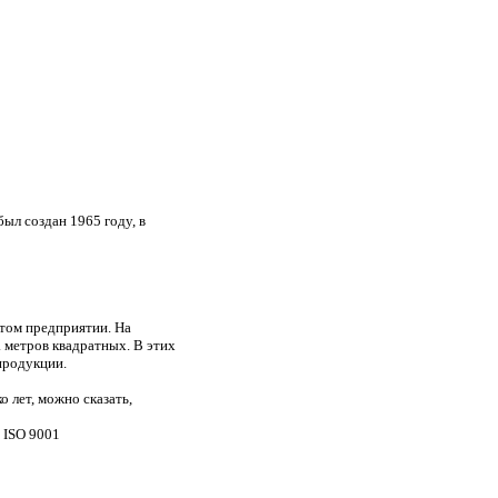
ыл создан 1965 году, в
этом предприятии. На
 метров квадратных. В этих
продукции.
 лет, можно сказать,
 ISO 9001