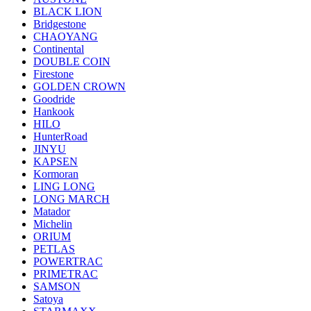
BLACK LION
Bridgestone
CHAOYANG
Continental
DOUBLE COIN
Firestone
GOLDEN CROWN
Goodride
Hankook
HILO
HunterRoad
JINYU
KAPSEN
Kormoran
LING LONG
LONG MARCH
Matador
Michelin
ORIUM
PETLAS
POWERTRAC
PRIMETRAC
SAMSON
Satoya